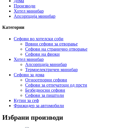
Дома
Производи
Хотел минибар
Апсорпција минибар
Категории
Сефови во хотелски соби
Врвни сефови за отворање
Сефови на странично отворање
Сефови на фиоки
Хотел минибар
Апсорпција минибар
Термоелектричен минибар
Сефови за дома
Огноотпорни сефови
Сефови за отпечатоци од прсти
Безбедносни сефови
Сефови за пиштоли
Кутии за сеф
Фрижидер за автомобили
Избрани производи