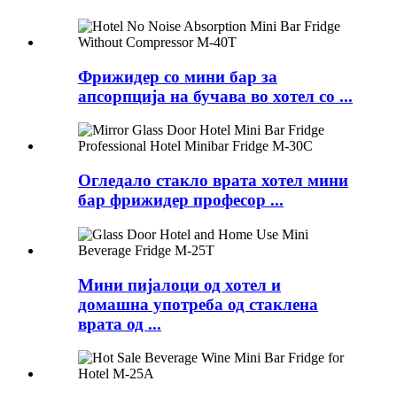
Фрижидер со мини бар за
апсорпција на бучава во хотел со ...
Огледало стакло врата хотел мини
бар фрижидер професор ...
Мини пијалоци од хотел и
домашна употреба од стаклена
врата од ...