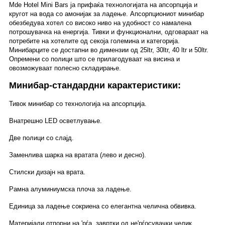
Mde Hotel Mini Bars ја прифаќа технологијата на апсорпција и
кругот на вода со амонијак за ладење. Апсорпциониот минибар
обезбедува хотел со високо ниво на удобност со намалена
потрошувачка на енергија. Тивки и функционални, одговараат на
потребите на хотелите од секоја големина и категорија.
Минибарците се достапни во димензии од 25ltr, 30ltr, 40 ltr и 50ltr.
Опремени со полици што се прилагодуваат на висина и
овозможуваат полесно складирање.
Минибар-стандардни карактеристики:
Тивок минибар со технологија на апсорпција.
Внатрешно LED осветлување.
Две полици со слајд.
Заменлива шарка на вратата (лево и десно).
Стилски дизајн на врата.
Рамна алуминиумска плоча за ладење.
Единица за ладење сокриена со елегантна челична обвивка.
Материјали отпорни на 'рѓа, завртки од не'рѓосувачки челик.