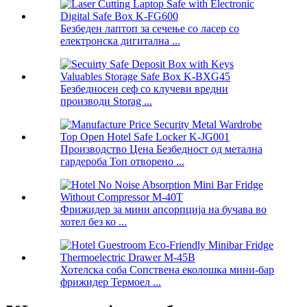
Безбеден лаптоп за сечење со ласер со
електронска дигитална ...
Безбедносен сеф со клучеви вредни
производи Storag ...
Производство Цена Безбедност од метална
гардероба Топ отворено ...
Фрижидер за мини апсорпција на бучава во
хотел без ко ...
Хотелска соба Сопствена еколошка мини-бар
фрижидер Термоел ...