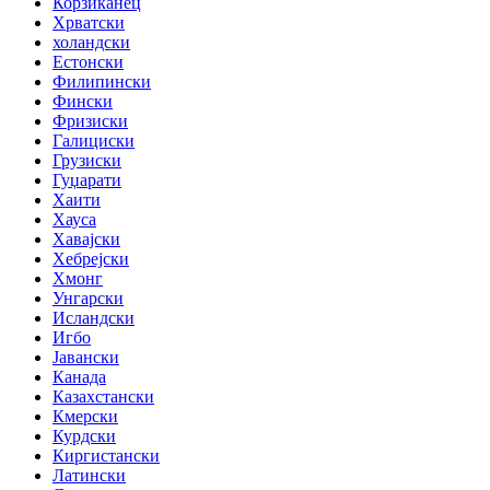
Корзиканец
Хрватски
холандски
Естонски
Филипински
Фински
Фризиски
Галициски
Грузиски
Гуџарати
Хаити
Хауса
Хавајски
Хебрејски
Хмонг
Унгарски
Исландски
Игбо
Јавански
Канада
Казахстански
Кмерски
Курдски
Киргистански
Латински