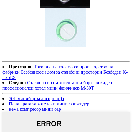
Претходно:
Трговија на големо со производство на
фабрики Безбедносен дом за станбени простории Безбеден K-
T25ES
Следно:
Стаклена врата хотел мини бар фрижидер
професионален хотел мини фрижидер М-30Т
50L минибар за апсорпција
Пена врата за хотелски мини фрижидер
нема компресор мини бар