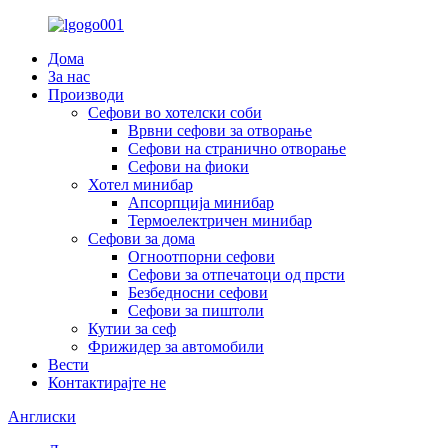
Дома
За нас
Производи
Сефови во хотелски соби
Врвни сефови за отворање
Сефови на странично отворање
Сефови на фиоки
Хотел минибар
Апсорпција минибар
Термоелектричен минибар
Сефови за дома
Огноотпорни сефови
Сефови за отпечатоци од прсти
Безбедносни сефови
Сефови за пиштоли
Кутии за сеф
Фрижидер за автомобили
Вести
Контактирајте не
Англиски