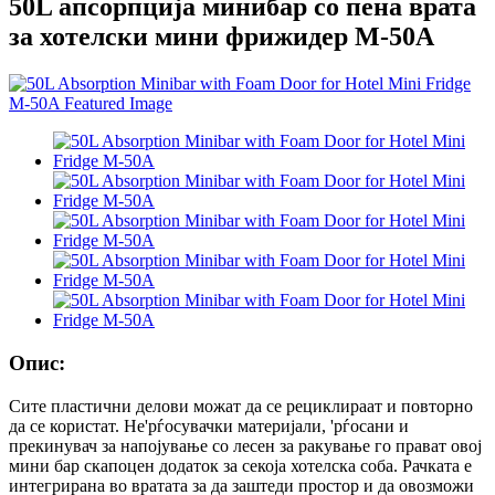
50L апсорпција минибар со пена врата
за хотелски мини фрижидер M-50A
Опис:
Сите пластични делови можат да се рециклираат и повторно
да се користат. Не'рѓосувачки материјали, 'рѓосани и
прекинувач за напојување со лесен за ракување го прават овој
мини бар скапоцен додаток за секоја хотелска соба. Рачката е
интегрирана во вратата за да заштеди простор и да овозможи