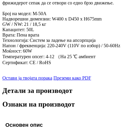
фрижидерот сепак да се отвори со едно брзо движење.
Број на модел: М-50А
Надворешни димензии: W400 x D450 x H675mm
GW / NW: 21 / 18,5 кг
Капацитет: 50L
Врата: Пена врата
Технологија: Систем за ладење на апсорпција
Напон / фреквенција: 220-240V (110V по избор) / 50-60Hz
Моќност: 60W
Температурен опсег: 4-12 （На 25 ℃ амбиент
Сертификат: CE / RoHS
Остави ја твојата порака
Преземи како PDF
Детали за производот
Ознаки на производот
Основен опис