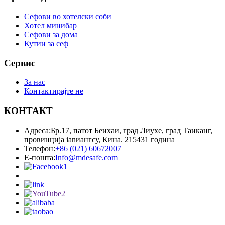
Сефови во хотелски соби
Хотел минибар
Сефови за дома
Кутии за сеф
Сервис
За нас
Контактирајте не
КОНТАКТ
Адреса:
Бр.17, патот Беихаи, град Лиухе, град Таиканг,
провинција ianиангсу, Кина. 215431 година
Телефон:
+86 (021) 60672007
Е-пошта:
Info@mdesafe.com