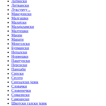
Латвиски
Литвански
Луксумуу ..
Македонски
Малгашки
Малајски
Малајаламски
Малтешки
Маори
Марати
Монголски
Бурмански
Непалски
Норвешки
Паштунски
Персиски
Панџаби
Српски
Сесото
Синхалски јазик
Словачки
Словенечки
Сомалиски
Самоански
Шкотски галски јазик