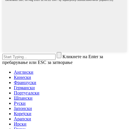
Кликнете на Enter за
пребарување или ESC за затворање
Англиски
Кинески
Француски
Германски
Португалски
Шпански
Руски
Јапонски
Корејски
Арапски
Ирски