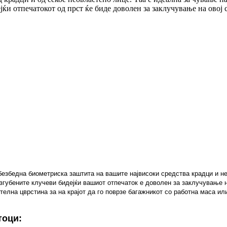
јќи отпечатокот од прст ќе биде доволен за заклучување на овој 
 безбедна биометриска заштита на вашите највисоки средства крадци и н
изгубените клучеви бидејќи вашиот отпечаток е доволен за заклучување 
елна цврстина за на крајот да го поврзе багажникот со работна маса или
тоци: