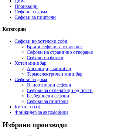
Дома
Производи
Сефови за дома
Сефови за пиштоли
Категории
Сефови во хотелски соби
Врвни сефови за отворање
Сефови на странично отворање
Сефови на фиоки
Хотел минибар
Апсорпција минибар
Термоелектричен минибар
Сефови за дома
Огноотпорни сефови
Сефови за отпечатоци од прсти
Безбедносни сефови
Сефови за пиштоли
Кутии за сеф
Фрижидер за автомобили
Избрани производи