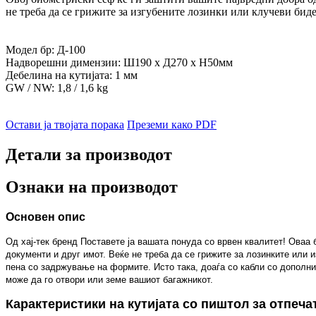
не треба да се грижите за изгубените лозинки или клучеви биде
Модел бр: Д-100
Надворешни димензии: Ш190 х Д270 х Н50мм
Дебелина на кутијата: 1 мм
GW / NW: 1,8 / 1,6 kg
Остави ја твојата порака
Преземи како PDF
Детали за производот
Ознаки на производот
Основен опис
Од хај-тек бренд Поставете ја вашата понуда со врвен квалитет! Оваа
документи и друг имот. Веќе не треба да се грижите за лозинките или 
пена со задржување на формите. Исто така, доаѓа со кабли со дополнит
може да го отвори или земе вашиот багажникот.
Карактеристики на кутијата со пиштол за отпеча