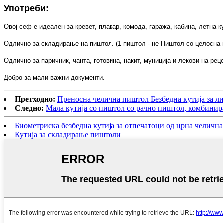
Употреби:
Овој сеф е идеален за кревет, плакар, комода, гаража, кабина, летна
Одлично за складирање на пиштол. (1 пиштол - не Пиштол со целосна 
Одлично за паричник, чанта, готовина, накит, муниција и лекови на рец
Добро за мали важни документи.
Претходно:
Преносна челична пиштол Безбедна кутија за л
Следно:
Мала кутија со пиштол со рачно пиштол, комбинир
Биометриска безбедна кутија за отпечатоци од црна челична
Кутија за складирање пиштоли