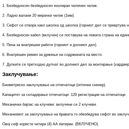
1. Безбедносен безбедносен изолиран челичен челик.
2. Ладно валани 20 мерачки челик (1мм).
3. Сефот се отвора како школка од школка (горниот дел се превртува н
4. Безбедносен кабел (вклучен) се поставува на левата страна на един
5. Пена за внатрешни работи (горниот и долниот дел).
6. Внатрешен ремен за држење на содржината на место.
7. Дупките се претходно дупчат во долниот дел за монтирање (хардвер
Заклучување:
Биометриско заклучување на отпечатоци (оптички скенер).
Капацитет за складирање отпечатоци: 120 регистрации на отпечатоци.
Механички бајпас на клучеви: вклучени се 2 клучеви.
Механизмот за заклучување на бравата го обезбедува сефот во заклу
Овој сеф користи четири (4) АА батерии. (ВКЛУЧЕНО).