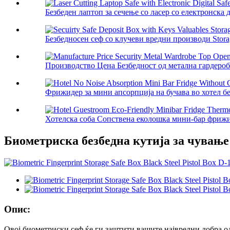
Безбеден лаптоп за сечење со ласер со електронска д
Безбедносен сеф со клучеви вредни производи Storag
Производство Цена Безбедност од метална гардероба
Фрижидер за мини апсорпција на бучава во хотел без 
Хотелска соба Сопствена еколошка мини-бар фрижид
Биометриска безбедна кутија за чување
Опис:
Овој биометриски сеф ќе ги заштити вашите највредни добра од