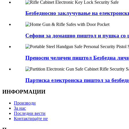
Безбедносно заклучување на електронск
Сефови за домашно пиштол и пушка со џ
Преносен челичен пиштол Безбедна лична
Партиска електронска пиштол за безбедн
ИНФОРМАЦИИ
Производи
За нас
Последни вести
Контактирајте не