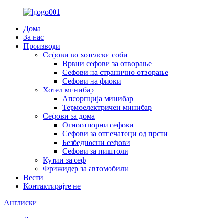
Дома
За нас
Производи
Сефови во хотелски соби
Врвни сефови за отворање
Сефови на странично отворање
Сефови на фиоки
Хотел минибар
Апсорпција минибар
Термоелектричен минибар
Сефови за дома
Огноотпорни сефови
Сефови за отпечатоци од прсти
Безбедносни сефови
Сефови за пиштоли
Кутии за сеф
Фрижидер за автомобили
Вести
Контактирајте не
Англиски