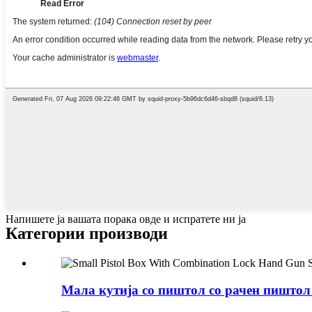
Напишете ја вашата порака овде и испратете ни ја
Категории производи
Мала кутија со пиштол со рачен пиштол 