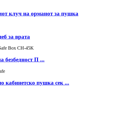
иот клуч на орманот за пушка
еб за врата
 безбедност П ...
о кабинетско пушка сек ...