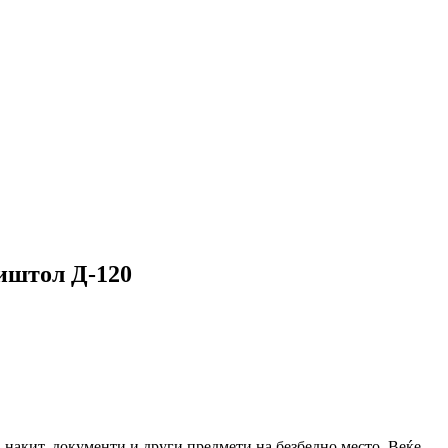
пиштол Д-120
а накит, документи и други предмети на безбедно место. Веќе