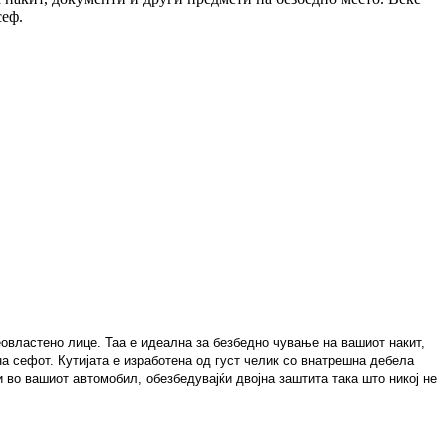
сеф.
еовластено лице. Таа е идеална за безбедно чување на вашиот накит,
на сефот. Кутијата е изработена од густ челик со внатрешна дебела
 во вашиот автомобил, обезбедувајќи двојна заштита така што никој не