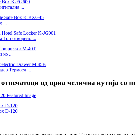
игитална ...
 ...
 Топ отворено ...
ко ...
ер Термоел ...
 отпечатоци од црна челична кутија со 
 крадци и од секое неовластено лице. Таа е идеална за чување н