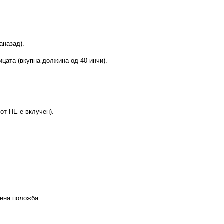
аназад).
ицата (вкупна должина од 40 инчи).
от НЕ е вклучен).
чена положба.